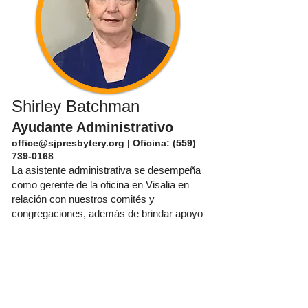
Shirley Batchman
Ayudante Administrativo
office@sjpresbytery.org
| Oficina:
(559)
739-0168
La asistente administrativa se desempeña
como gerente de la oficina en Visalia en
relación con nuestros comités y
congregaciones, además de brindar apoyo
administrativo a nuestro personal. Shirley
es el primer punto de contacto que puede
responder sus preguntas y dirigirlo a los
recursos que satisfagan sus necesidades.