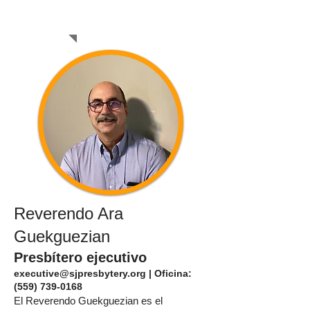
NAL
Reverendo Ara
Guekguezian
Presbítero ejecutivo
executive@sjpresbytery.org
| Oficina:
(559) 739-0168
El Reverendo Guekguezian es el