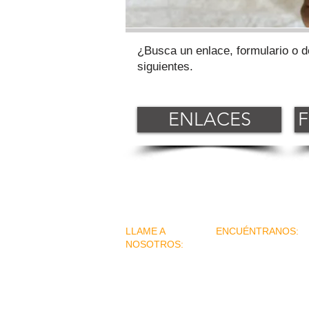
¿Busca un enlace, formulario o d
siguientes.
ENLACES
LLAME A
ENCUÉNTRANOS:
NOSOTROS:
438 S. Locust Street 
(559) 739-0168