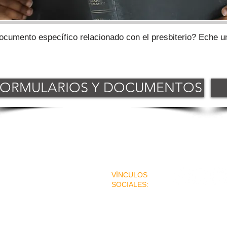
ocumento específico relacionado con el presbiterio? Eche un
FORMULARIOS Y DOCUMENTOS
VÍNCULOS
| Visalia, CA 93277
SOCIALES:
¡Conéctate con
nosotros!